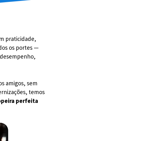
m praticidade,
dos os portes —
o desempenho,
 os amigos, sem
ternizações, temos
peira perfeita