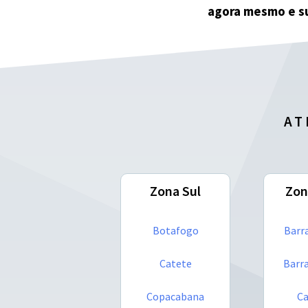
agora mesmo e su
AT
Zona Sul
Zon
Botafogo
Barra
Catete
Barr
Copacabana
C