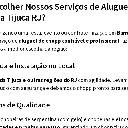
colher Nossos Serviços de Alugu
a Tijuca RJ?
nizando uma festa, evento ou confraternização em
Barr
rviço de
aluguel de chopp confiável e profissional
faz
s a melhor escolha da região:
da e Instalação no Local
 da Tijuca e outras regiões do RJ
com agilidade. Levamo
tudo com segurança e deixamos o chopp pronto para ser
s de Qualidade
hopeiras de serpentina (com gelo) e chopeiras elétrica
stadas e prontas para uso
, garantindo um chopp tirad