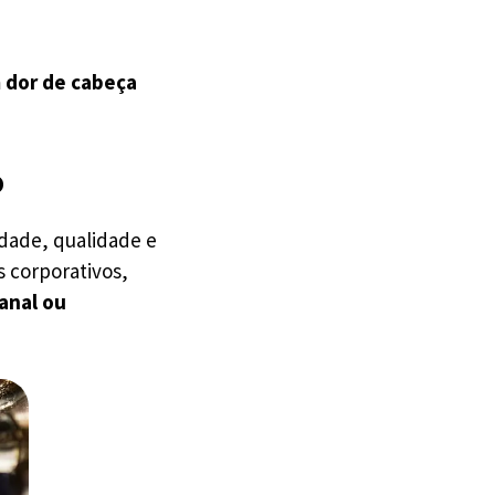
m dor de cabeça
o
dade, qualidade e
s corporativos,
anal ou