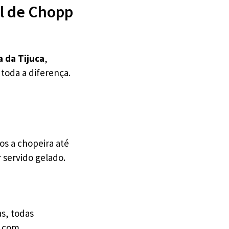
el de Chopp
a da Tijuca
,
 toda a diferença.
s a chopeira até
 servido gelado.
s, todas
o com