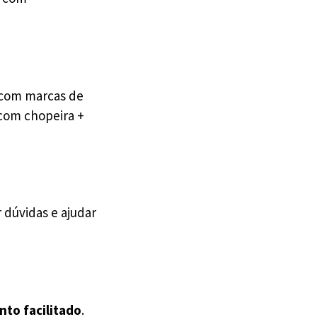
 com marcas de
com chopeira +
 dúvidas e ajudar
nto facilitado
.