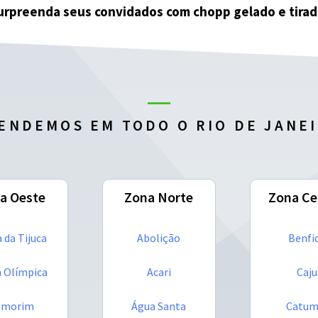
rpreenda seus convidados com chopp gelado e tirad
ENDEMOS EM TODO O RIO DE JANE
a Oeste
Zona Norte
Zona Ce
 da Tijuca
Abolição
Benfi
a Olímpica
Acari
Caju
amorim
Água Santa
Catum